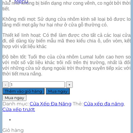
Menu
hầu như không bị biến dạng như cong vênh, co ngót bởi thời
tiết.
Không mối mọt: Sử dụng cửa nhôm kính sẽ loại bỏ được lo
lắng mối mọt gây hư hại như ở cửa gỗ thường có.
Thiết kế linh hoạt: Có thể làm được cho tất cả các loại cửa
đi, dễ dàng tùy biến mẫu mã theo kiểu chia ô, uốn vòm, kết
hợp với vật liệu khác
Độ bền tốt: Tuổi thọ của cửa nhôm Lumal luôn cao hơn so
với một số vật liệu khác trôi nổi trên thị trường, nhất là đối
với những cửa sử dụng ngoài trời thường xuyên tiếp xúc với
thời tiết mưa nắng.
Cửa
xếp
Thêm vào giỏ hàng
Mua ngay
trượt
Mua ngay
LX63
Danh mục:
Cửa Xếp Đa Năng
Thẻ:
Cửa xếp đa năng
,
số
Cửa xếp trượt
lượng
Giỏ hàng