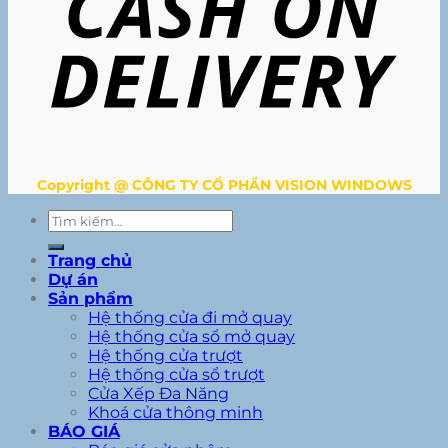
Copyright @ CÔNG TY CỔ PHẦN VISION WINDOWS
Tìm
kiếm:
Trang chủ
Dự án
Sản phẩm
Hệ thống cửa đi mở quay
Hệ thống cửa sổ mở quay
Hệ thống cửa trượt
Hệ thống cửa sổ trượt
Cửa Xếp Đa Năng
Khoá cửa thông minh
BÁO GIÁ