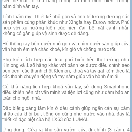
sơn bề mặt có khả năng chống ăn mòn muối biển, chống
bám dính vân tay.
Tính thẩm mỹ: Thiết kế nhỏ gọn và tinh tế tương đương các
sản phẩm cùng phân khúc như Xingfa hay Eurowindow. Phù
hợp với xu hướng kiến trúc hiện đại, bề mặt cánh nhẵn
không có gân giúp vệ sinh được dễ dàng.
Hệ thống ray bên dưới nhỏ gọn và chìm dưới sàn giúp cửa
vận hành êm mà chắc khoẻ, kín gió và chống nước tốt..
Phụ kiện tích hợp các loại phổ biến trên thị trường như
Kinlong và 1 số hãng khác với bánh xe được điều chỉnh treo
bên trên, các thanh chốt Klemon, khoá và tay gạt kèm theo là
các thanh chuyển động và tay nắm giúp vận hành êm ái.
Có khả năng tích hợp khoá vân tay, sử dụng Smartphone
điều khiển nên rất văn minh và tiện lợi cũng như đảm bảo an
toàn cho ngôi nhà.
Đặc biệt gioăng làm kín ở đầu cánh giúp ngăn cản sự xâm
nhập của khói bụi, tiếng ồn cũng như nước vào nhà, đây là
thiết kế đặc biệt của hệ LX63 của LÜMAL
Ứng dụng: Cửa ra khu sân vườn, cửa đi chính (3 cánh, 4