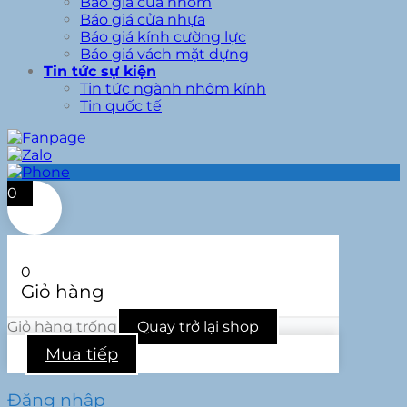
Báo giá cửa nhôm
Báo giá cửa nhựa
Báo giá kính cường lực
Báo giá vách mặt dựng
Tin tức sự kiện
Tin tức ngành nhôm kính
Tin quốc tế
0
0
Giỏ hàng
Giỏ hàng trống
Quay trở lại shop
Mua tiếp
Đăng nhập