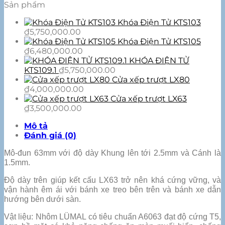
Sản phẩm
Khóa Điện Tử KTS103
₫
5,750,000.00
Khóa Điện Tử KTS105
₫
6,480,000.00
KHÓA ĐIỆN TỬ
KTS109.1
₫
5,750,000.00
Cửa xếp trượt LX80
₫
4,000,000.00
Cửa xếp trượt LX63
₫
3,500,000.00
Mô tả
Đánh giá (0)
Mô-đun 63mm với độ dày Khung lên tới 2.5mm và Cánh là
1.5mm.
Độ dày trên giúp kết cấu LX63 trở nên khá cứng vững, và
vận hành êm ái với bánh xe treo bên trên và bánh xe dẫn
hướng bên dưới sàn.
Vật liệu: Nhôm LÜMAL có tiêu chuẩn A6063 đạt độ cứng T5,