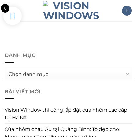
Skip
0
to
content
DANH MỤC
Danh
mục
BÀI VIẾT MỚI
Vision Window thi công lắp đặt cửa nhôm cao cấp
tại Hà Nội
Cửa nhôm châu Âu tại Quảng Bình: Tô đẹp cho
không gian sống tiện nghi năng động