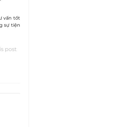
ư vấn tốt
 sự tiện
is post