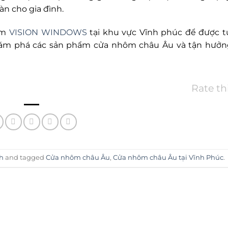
n cho gia đình.
hôm
VISION WINDOWS
tại khu vực Vĩnh phúc để được t
khám phá các sản phẩm cửa nhôm châu Âu và tận hưởng
Rate th
nh
and tagged
Cửa nhôm châu Âu
,
Cửa nhôm châu Âu tại Vĩnh Phúc
.