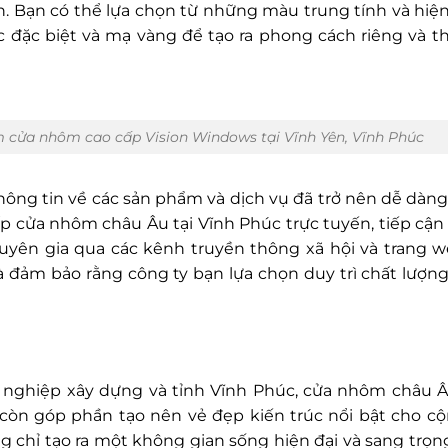
 Bạn có thể lựa chọn từ những màu trung tính và hiện
 đặc biệt và mạ vàng để tạo ra phong cách riêng và t
cửa nhôm cao cấp Vision Windows tại Vĩnh Yên, Vĩnh Phúc
thông tin về các sản phẩm và dịch vụ đã trở nên dễ dàn
ấp cửa nhôm châu Âu tại Vĩnh Phúc trực tuyến, tiếp cận
uyên gia qua các kênh truyền thông xã hội và trang 
à đảm bảo rằng công ty bạn lựa chọn duy trì chất lượn
nghiệp xây dựng và tỉnh Vĩnh Phúc, cửa nhôm châu Â
 còn góp phần tạo nên vẻ đẹp kiến trúc nổi bật cho c
 chỉ tạo ra một không gian sống hiện đại và sang trọ