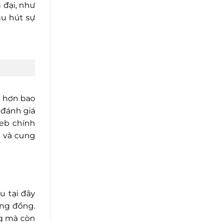
 đại, như
hu hút sự
g hơn bao
 đánh giá
web chính
g và cung
u tại đây
ộng đồng.
ng mà còn