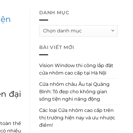
SẢN PHẨM
BÁO GIÁ
TIN TỨC SỰ KIỆN
DANH MỤC
iện
Danh
mục
BÀI VIẾT MỚI
Vision Window thi công lắp đặt
cửa nhôm cao cấp tại Hà Nội
Cửa nhôm châu Âu tại Quảng
Bình: Tô đẹp cho không gian
n đại
sống tiện nghi năng động
Các loại Cửa nhôm cao cấp trên
thị trường hiện nay và ưu nhược
 toàn thế
điểm!
 có nhiều