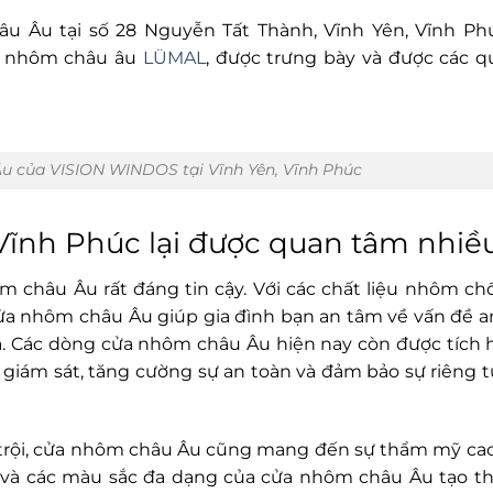
Âu tại số 28 Nguyễn Tất Thành, Vĩnh Yên, Vĩnh Phú
a nhôm châu âu
LÜMAL
, được trưng bày và được các 
 của VISION WINDOS tại Vĩnh Yên, Vĩnh Phúc
 Vĩnh Phúc lại được quan tâm nhiề
 châu Âu rất đáng tin cậy. Với các chất liệu nhôm ch
cửa nhôm châu Âu giúp gia đình bạn an tâm về vấn đề a
nhà. Các dòng cửa nhôm châu Âu hiện nay còn được tích
giám sát, tăng cường sự an toàn và đảm bảo sự riêng t
 trội, cửa nhôm châu Âu cũng mang đến sự thẩm mỹ ca
o và các màu sắc đa dạng của cửa nhôm châu Âu tạo 