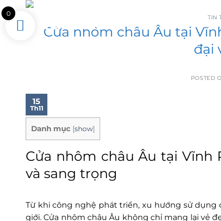
Skip
Tìm
0
kiếm:
to
TIN
Cửa nhôm châu Âu tại Vĩnh
content
đại 
POSTED 
15
Th11
Danh mục
[
show
]
Cửa nhôm châu Âu tại Vĩnh P
và sang trọng
Từ khi công nghệ phát triển, xu hướng sử dụng
giới. Cửa nhôm châu Âu không chỉ mang lại vẻ đẹ