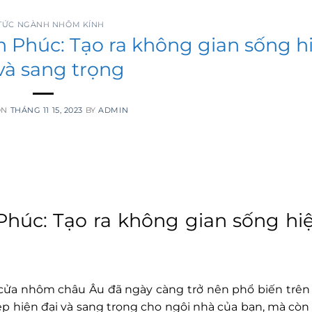
TRANG CHỦ
DỰ ÁN
 TỨC NGÀNH NHÔM KÍNH
 Phúc: Tạo ra không gian sống h
và sang trọng
ON
THÁNG 11 15, 2023
BY
ADMIN
húc: Tạo ra không gian sống hiệ
 cửa nhôm châu Âu đã ngày càng trở nên phổ biến trên
p hiện đại và sang trọng cho ngôi nhà của bạn, mà còn